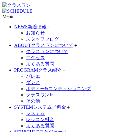
Menu
NEWS
新着情報
＋
お知らせ
スタッフブログ
ABOUT
クラスワンについて
＋
クラスワンについて
アクセス
よくある質問
PROGRAM
クラス紹介
＋
バレエ
ダンス
ボディー&コンディショニング
クラスワンJr
その他
SYSTEM
システム／料金
＋
システム
レッスン料金
よくある質問
SCHECULE
スケジュール