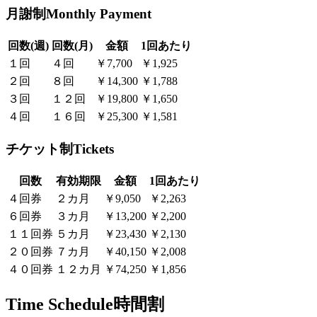
月謝制
Monthly Payment
回数(週)
回数(月)
金額
1回あたり
１回
４回
￥7,700
￥1,925
２回
８回
￥14,300
￥1,788
３回
１２回
￥19,800
￥1,650
４回
１６回
￥25,300
￥1,581
チケット制
Tickets
回数
有効期限
金額
1回あたり
４回券
２カ月
￥9,050
￥2,263
６回券
３カ月
￥13,200
￥2,200
１１回券
５カ月
￥23,430
￥2,130
２０回券
７カ月
￥40,150
￥2,008
４０回券
１２カ月
￥74,250
￥1,856
Time Schedule
時間割