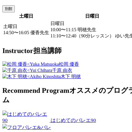
別館
土曜日
日曜日
日曜日
土曜日
10:00〜11:15
明穂先生
14:50〜16:05
優香先生
11:10〜12:40（90分レッスン）
ゆい先
Instructor
担当講師
Yuka Matsuoka
松岡 優香
Yui Chihara
千原 由衣
Akiho Kinoshita
木下 明穂
Recommend Program
オススメのプログ
ム
はじめてのバレエ90