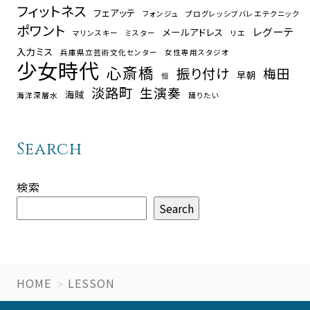
フィットネス
フェアッテ
フォンジュ
プログレッシブバレエテクニック
ポワント
レグーテ
メールアドレス
マリンスキー
ミスター
リエ
入力ミス
兵庫県立芸術文化センター
女性専用スタジオ
少女時代
心斎橋
振り付け
梅田
早朝
恒
淡路町
生演奏
海賊
海洋深層水
踊りたい
Search
検索
Search
HOME
LESSON