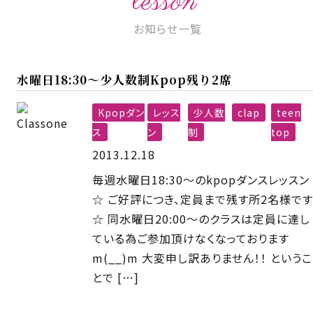
lesson
お知らせ一覧
水曜日18:30〜少人数制Kpop残り2席
Kpopダン
レッス
少人数
clap
teen
ス
ン
制
top
2013.12.18
毎週水曜日18:30〜のkpopダンスレッスン
☆ ご好評につき、定員まで残す所2名様です
☆ 同水曜日20:00〜のクラスは定員に達し
ている為ご参加頂けなくなっております
m(__)m 大変申し訳ありません！！ というこ
とで […]