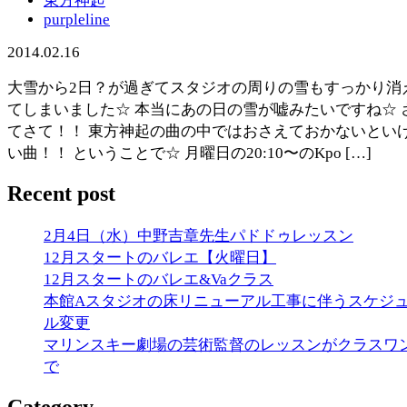
東方神起
purpleline
2014.02.16
大雪から2日？が過ぎてスタジオの周りの雪もすっかり消
てしまいました☆ 本当にあの日の雪が嘘みたいですね☆ 
てさて！！ 東方神起の曲の中ではおさえておかないとい
い曲！！ ということで☆ 月曜日の20:10〜のKpo […]
Recent post
2月4日（水）中野吉章先生パドドゥレッスン
12月スタートのバレエ【火曜日】
12月スタートのバレエ&Vaクラス
本館Aスタジオの床リニューアル工事に伴うスケジ
ル変更
マリンスキー劇場の芸術監督のレッスンがクラスワ
で
Category