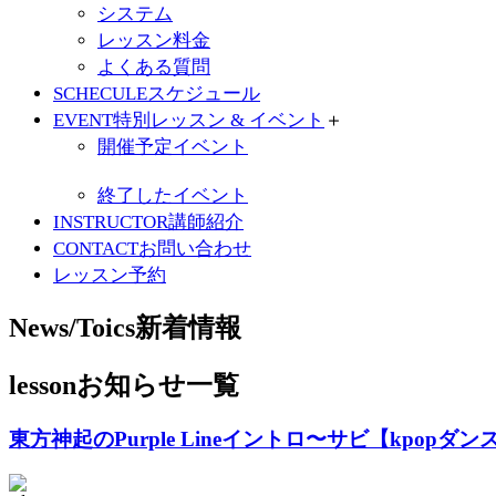
システム
レッスン料金
よくある質問
SCHECULE
スケジュール
EVENT
特別レッスン & イベント
＋
開催予定イベント
終了したイベント
INSTRUCTOR
講師紹介
CONTACT
お問い合わせ
レッスン予約
News/Toics
新着情報
lesson
お知らせ一覧
東方神起のPurple Lineイントロ〜サビ【kpopダン