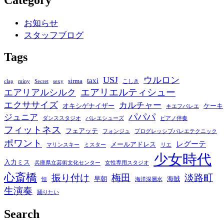
お知らせ
スタッフブログ
Tags
USJ
ウルロン
taxi
sirma
clap
miny
Secret
sexy
こしき
エアリエルティシュー
エアリアルシルク
エクササイズ
カルチャー
オキシゲナイザー
ケーキ
キエフバレエ
パパパ
ジュニア
ダンススタジオ
バレエシューズ
ピアノ伴奏
フィットネス
フェアッテ
フォンジュ
プログレッシブバレエテクニック
ポワント
レグーテ
メールアドレス
マリンスキー
ミスター
リエ
少女時代
入力ミス
兵庫県立芸術文化センター
女性専用スタジオ
心斎橋
振り付け
梅田
淡路町
早朝
海賊
恒
海洋深層水
生演奏
踊りたい
Search