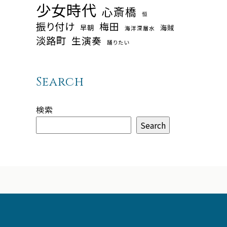
少女時代
心斎橋
恒
振り付け
梅田
早朝
海賊
海洋深層水
淡路町
生演奏
踊りたい
Search
検索
Search