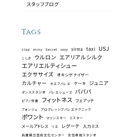
スタッフブログ
Tags
USJ
taxi
sirma
clap
miny
Secret
sexy
ウルロン
エアリアルシルク
こしき
エアリエルティシュー
エクササイズ
オキシゲナイザー
カルチャー
ジュニア
ケーキ
キエフバレエ
パパパ
ダンススタジオ
バレエシューズ
フィットネス
フェアッテ
ピアノ伴奏
フォンジュ
プログレッシブバレエテクニック
ポワント
マリンスキー
ミスター
レグーテ
メールアドレス
入力ミス
リエ
兵庫県立芸術文化センター
女性専用スタジオ