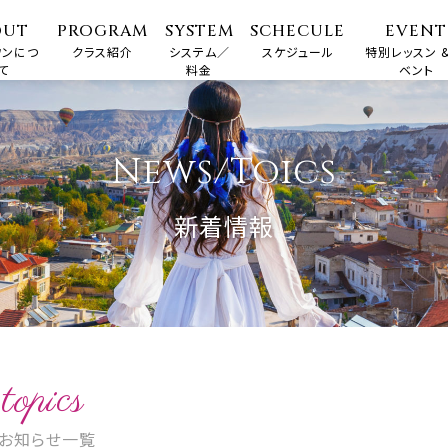
OUT
PROGRAM
SYSTEM
SCHECULE
EVENT
ワンにつ
クラス紹介
システム／
スケジュール
特別レッスン &
て
料金
ベント
News/Toics
新着情報
topics
お知らせ一覧