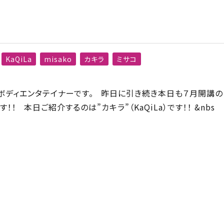
KaQiLa
misako
カキラ
ミサコ
ボディエンタテイナーです。 昨日に引き続き本日も７月開講の
！ 本日ご紹介するのは”カキラ”（KaQiLa）です！！ &nbs