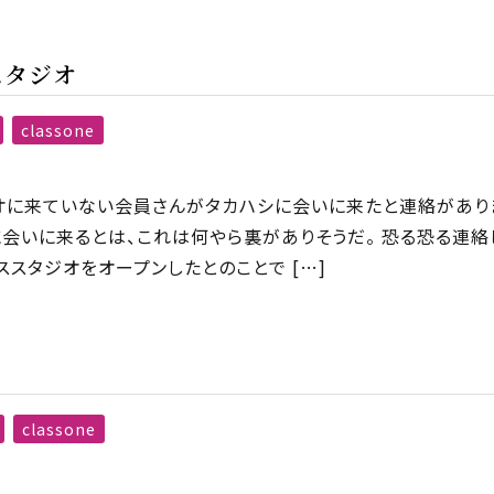
スタジオ
classone
オに来ていない会員さんがタカハシに会いに来たと連絡があり
シに会いに来るとは、これは何やら裏がありそうだ。 恐る恐る連絡
ィススタジオをオープンしたとのことで […]
classone