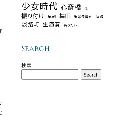
少女時代
心斎橋
恒
振り付け
梅田
早朝
海賊
海洋深層水
淡路町
生演奏
踊りたい
宜
Search
検索
Search
プ
と