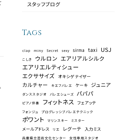
て
スタッフブログ
Tags
USJ
taxi
sirma
clap
miny
Secret
sexy
ウルロン
エアリアルシルク
こしき
エアリエルティシュー
エクササイズ
オキシゲナイザー
カルチャー
ジュニア
ケーキ
キエフバレエ
い
パパパ
ダンススタジオ
バレエシューズ
フィットネス
フェアッテ
ピアノ伴奏
フォンジュ
プログレッシブバレエテクニック
ポワント
マリンスキー
ミスター
レグーテ
メールアドレス
入力ミス
リエ
兵庫県立芸術文化センター
女性専用スタジオ