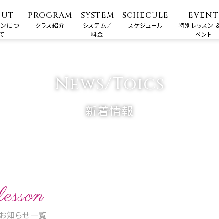
OUT
PROGRAM
SYSTEM
SCHECULE
EVENT
ワンにつ
クラス紹介
システム／
スケジュール
特別レッスン &
て
料金
ベント
News/Toics
新着情報
lesson
お知らせ一覧