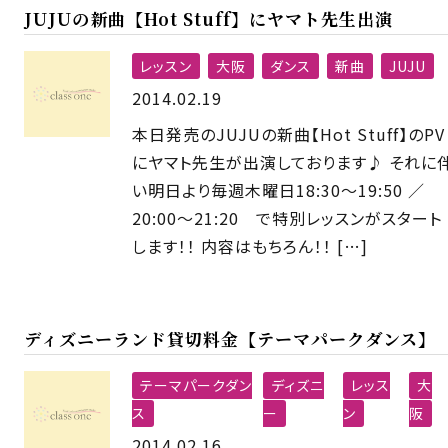
JUJUの新曲【Hot Stuff】にヤマト先生出演
レッスン
大阪
ダンス
新曲
JUJU
2014.02.19
本日発売のJUJUの新曲【Hot Stuff】のPV
にヤマト先生が出演しております♪ それに
い明日より毎週木曜日18:30〜19:50 ／
20:00〜21:20 で特別レッスンがスタート
します！！ 内容はもちろん！！ […]
ディズニーランド貸切料金【テーマパークダンス】
テーマパークダン
ディズニ
レッス
大
ス
ー
ン
阪
2014.02.16