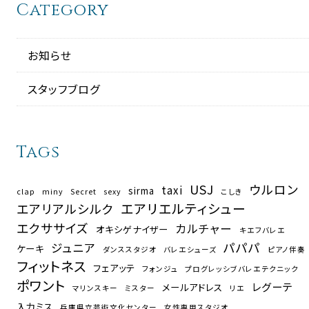
Category
お知らせ
スタッフブログ
Tags
USJ
ウルロン
taxi
sirma
clap
miny
Secret
sexy
こしき
エアリエルティシュー
エアリアルシルク
エクササイズ
カルチャー
オキシゲナイザー
キエフバレエ
パパパ
ジュニア
ケーキ
ダンススタジオ
バレエシューズ
ピアノ伴奏
フィットネス
フェアッテ
フォンジュ
プログレッシブバレエテクニック
ポワント
レグーテ
メールアドレス
マリンスキー
ミスター
リエ
入力ミス
兵庫県立芸術文化センター
女性専用スタジオ