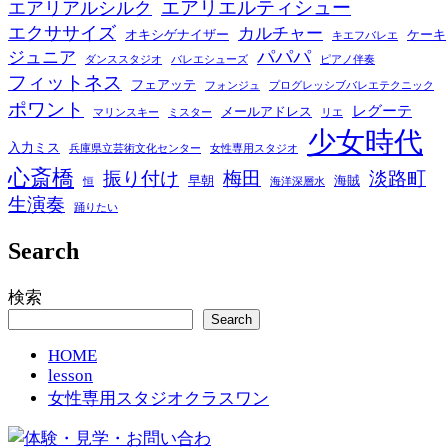
エアリエルティシュー
エアリアルシルク
エクササイズ
カルチャー
オキシゲナイザー
ケーキ
キエフバレエ
パパパ
ジュニア
ダンススタジオ
バレエシューズ
ピアノ伴奏
フィットネス
フェアッテ
フォンジュ
プログレッシブバレエテクニック
ポワント
レグーテ
メールアドレス
マリンスキー
ミスター
リエ
少女時代
入力ミス
兵庫県立芸術文化センター
女性専用スタジオ
心斎橋
振り付け
梅田
淡路町
早朝
海賊
恒
海洋深層水
生演奏
踊りたい
Search
検索
Search
HOME
lesson
女性専用スタジオクラスワン