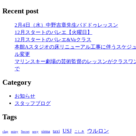
Recent post
2月4日（水）中野吉章先生パドドゥレッスン
12月スタートのバレエ【火曜日】
12月スタートのバレエ&Vaクラス
本館Aスタジオの床リニューアル工事に伴うスケジ
ル変更
マリンスキー劇場の芸術監督のレッスンがクラスワ
で
Category
お知らせ
スタッフブログ
Tags
USJ
ウルロン
taxi
sirma
clap
miny
Secret
sexy
こしき