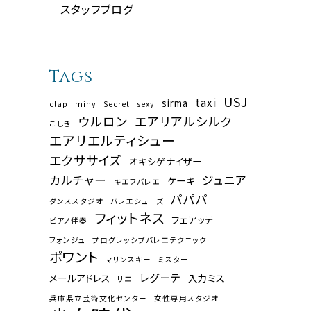
スタッフブログ
Tags
USJ
taxi
sirma
clap
miny
Secret
sexy
ウルロン
エアリアルシルク
こしき
エアリエルティシュー
エクササイズ
オキシゲナイザー
カルチャー
ジュニア
ケーキ
キエフバレエ
パパパ
ダンススタジオ
バレエシューズ
フィットネス
フェアッテ
ピアノ伴奏
フォンジュ
プログレッシブバレエテクニック
ポワント
マリンスキー
ミスター
レグーテ
メールアドレス
入力ミス
リエ
兵庫県立芸術文化センター
女性専用スタジオ