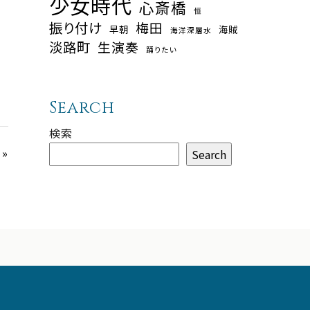
少女時代
心斎橋
恒
振り付け
梅田
早朝
海賊
海洋深層水
淡路町
生演奏
踊りたい
Search
検索
»
Search