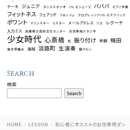
パパパ
ジュニア
ケーキ
ダンススタジオ
バレエシューズ
ピアノ伴奏
フィットネス
フェアッテ
フォンジュ
プログレッシブバレエテクニック
ポワント
レグーテ
メールアドレス
マリンスキー
ミスター
リエ
入力ミス
兵庫県立芸術文化センター
女性専用スタジオ
少女時代
心斎橋
振り付け
梅田
早朝
恒
淡路町
生演奏
海賊
海洋深層水
踊りたい
Search
検索
Search
HOME
LESSON
初心者にオススメの女性専用ダン