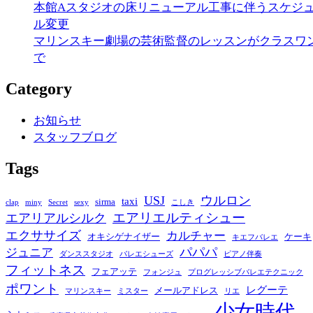
本館Aスタジオの床リニューアル工事に伴うスケジ
ル変更
マリンスキー劇場の芸術監督のレッスンがクラスワ
で
Category
お知らせ
スタッフブログ
Tags
USJ
ウルロン
taxi
sirma
clap
miny
Secret
sexy
こしき
エアリエルティシュー
エアリアルシルク
エクササイズ
カルチャー
オキシゲナイザー
ケーキ
キエフバレエ
パパパ
ジュニア
ダンススタジオ
バレエシューズ
ピアノ伴奏
フィットネス
フェアッテ
フォンジュ
プログレッシブバレエテクニック
ポワント
レグーテ
メールアドレス
マリンスキー
ミスター
リエ
少女時代