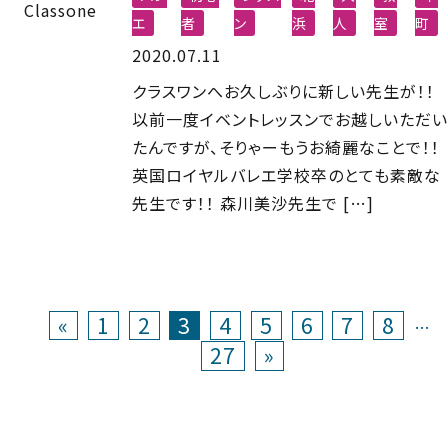
エ
者
ン
浜
人
室
町
2020.07.11
クラスワンへお久しぶりに新しい先生が！！
以前一度イベントレッスンでお越しいただい
たんですが、そりゃーもうお綺麗なことで！
英国ロイヤルバレエ学校卒のとても素敵な
先生です！！ 森川美沙先生で […]
«
1
2
3
4
5
6
7
8
…
27
»