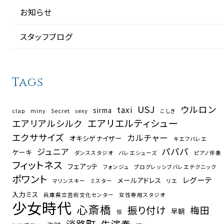
お知らせ
スタッフブログ
Tags
USJ
ウルロン
taxi
sirma
clap
miny
Secret
sexy
こしき
エアリエルティシュー
エアリアルシルク
エクササイズ
カルチャー
オキシゲナイザー
キエフバレエ
パパパ
ジュニア
ケーキ
ダンススタジオ
バレエシューズ
ピアノ伴奏
フィットネス
フェアッテ
フォンジュ
プログレッシブバレエテクニック
ポワント
レグーテ
メールアドレス
マリンスキー
ミスター
リエ
入力ミス
兵庫県立芸術文化センター
女性専用スタジオ
少女時代
心斎橋
振り付け
梅田
早朝
恒
淡路町
生演奏