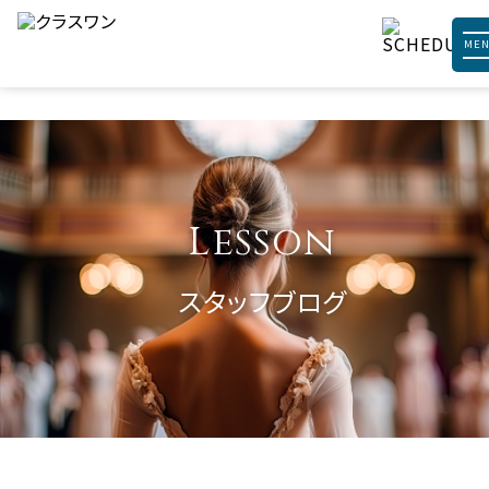
ME
Lesson
スタッフブログ