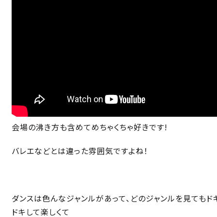
会場の沸き方も含めてめちゃくちゃ好きです!
バレエなどとは違った雰囲気ですよね！
ダンスは色んなジャンルがあって、どのジャンルを見てもド
ドキして楽しくて