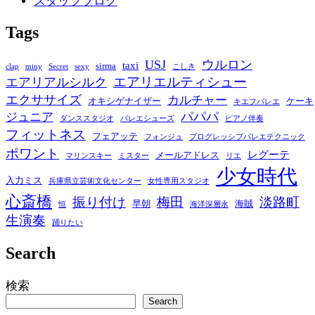
スタッフブログ
Tags
USJ
ウルロン
taxi
sirma
clap
miny
Secret
sexy
こしき
エアリエルティシュー
エアリアルシルク
エクササイズ
カルチャー
オキシゲナイザー
ケーキ
キエフバレエ
パパパ
ジュニア
ダンススタジオ
バレエシューズ
ピアノ伴奏
フィットネス
フェアッテ
フォンジュ
プログレッシブバレエテクニック
ポワント
レグーテ
メールアドレス
マリンスキー
ミスター
リエ
少女時代
入力ミス
兵庫県立芸術文化センター
女性専用スタジオ
心斎橋
振り付け
梅田
淡路町
早朝
海賊
恒
海洋深層水
生演奏
踊りたい
Search
検索
Search