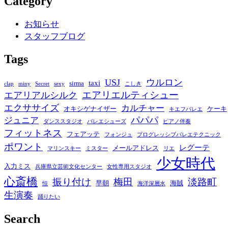
Category
お知らせ
スタッフブログ
Tags
USJ
ウルロン
taxi
sirma
clap
miny
Secret
sexy
こしき
エアリエルティシュー
エアリアルシルク
エクササイズ
カルチャー
オキシゲナイザー
ケーキ
キエフバレエ
パパパ
ジュニア
ダンススタジオ
バレエシューズ
ピアノ伴奏
フィットネス
フェアッテ
フォンジュ
プログレッシブバレエテクニック
ポワント
レグーテ
メールアドレス
マリンスキー
ミスター
リエ
少女時代
入力ミス
兵庫県立芸術文化センター
女性専用スタジオ
心斎橋
振り付け
梅田
淡路町
早朝
海賊
恒
海洋深層水
生演奏
踊りたい
Search