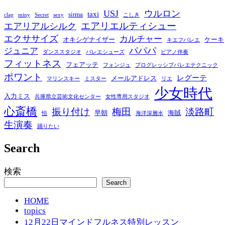
USJ
ウルロン
taxi
sirma
clap
miny
Secret
sexy
こしき
エアリエルティシュー
エアリアルシルク
エクササイズ
カルチャー
オキシゲナイザー
ケーキ
キエフバレエ
パパパ
ジュニア
ダンススタジオ
バレエシューズ
ピアノ伴奏
フィットネス
フェアッテ
フォンジュ
プログレッシブバレエテクニック
ポワント
レグーテ
メールアドレス
マリンスキー
ミスター
リエ
少女時代
入力ミス
兵庫県立芸術文化センター
女性専用スタジオ
心斎橋
振り付け
梅田
淡路町
早朝
海賊
恒
海洋深層水
生演奏
踊りたい
Search
検索
Search
HOME
topics
12月22日マインドフルネス特別レッスン