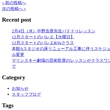
« 前の投稿へ
次の投稿へ »
Recent post
2月4日（水）中野吉章先生パドドゥレッスン
12月スタートのバレエ【火曜日】
12月スタートのバレエ&Vaクラス
本館Aスタジオの床リニューアル工事に伴うスケジ
ル変更
マリンスキー劇場の芸術監督のレッスンがクラスワ
で
Category
お知らせ
スタッフブログ
Tags