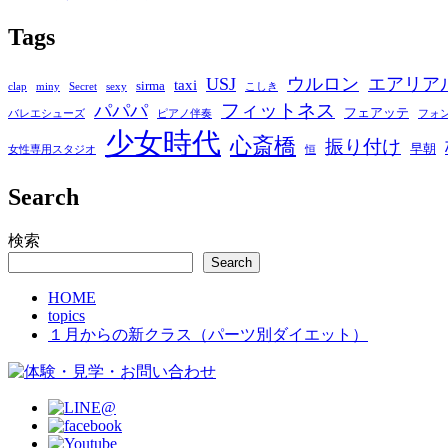
Tags
USJ
ウルロン
エアリア
taxi
sirma
clap
miny
Secret
sexy
こしき
フィットネス
パパパ
フェアッテ
バレエシューズ
ピアノ伴奏
フォ
少女時代
心斎橋
振り付け
早朝
女性専用スタジオ
恒
Search
検索
Search
HOME
topics
１月からの新クラス（パーツ別ダイエット）