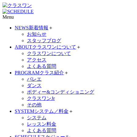
Menu
NEWS
新着情報
＋
お知らせ
スタッフブログ
ABOUT
クラスワンについて
＋
クラスワンについて
アクセス
よくある質問
PROGRAM
クラス紹介
＋
バレエ
ダンス
ボディー&コンディショニング
クラスワンJr
その他
SYSTEM
システム／料金
＋
システム
レッスン料金
よくある質問
SCHECULE
スケジュール