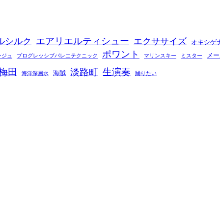
エアリエルティシュー
ルシルク
エクササイズ
オキシゲ
ポワント
メー
ンジュ
プログレッシブバレエテクニック
マリンスキー
ミスター
梅田
淡路町
生演奏
海賊
海洋深層水
踊りたい