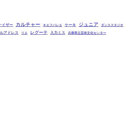
カルチャー
ジュニア
ナイザー
ケーキ
キエフバレエ
ダンススタジオ
レグーテ
ルアドレス
入力ミス
リエ
兵庫県立芸術文化センター