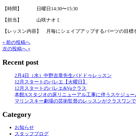
【時間】 日曜日14:30〜15:30
【担当】 山咲ナオミ
【レッスン内容】 月毎にシェイプアップするパーツの目標
« 前の投稿へ
次の投稿へ »
Recent post
2月4日（水）中野吉章先生パドドゥレッスン
12月スタートのバレエ【火曜日】
12月スタートのバレエ&Vaクラス
本館Aスタジオの床リニューアル工事に伴うスケジュー
マリンスキー劇場の芸術監督のレッスンがクラスワンで
Category
お知らせ
スタッフブログ