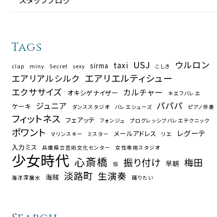
Tags
USJ
ウルロン
taxi
sirma
clap
miny
Secret
sexy
こしき
エアリエルティシュー
エアリアルシルク
エクササイズ
カルチャー
オキシゲナイザー
キエフバレエ
パパパ
ジュニア
ケーキ
ダンススタジオ
バレエシューズ
ピアノ伴奏
フィットネス
フェアッテ
フォンジュ
プログレッシブバレエテクニック
ポワント
レグーテ
メールアドレス
マリンスキー
ミスター
リエ
入力ミス
兵庫県立芸術文化センター
女性専用スタジオ
少女時代
心斎橋
振り付け
梅田
早朝
恒
淡路町
生演奏
海賊
海洋深層水
踊りたい