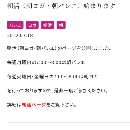
朝活（朝ヨガ・朝バレエ）始まります
バレエ
ヨガ
朝活
朝
2012.07.18
朝活（朝ヨガ・朝バレエ）のページを公開しました。
毎週月曜日の7:00〜8:00は朝バレエ
毎週火曜日・金曜日の7:00〜8:00は朝ヨガ
を行っておりますので、是非一度ご参加ください。
詳細は
朝活ページ
をご覧下さい。