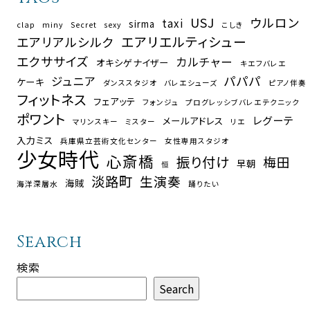
USJ
ウルロン
taxi
sirma
clap
miny
Secret
sexy
こしき
エアリエルティシュー
エアリアルシルク
エクササイズ
カルチャー
オキシゲナイザー
キエフバレエ
パパパ
ジュニア
ケーキ
ダンススタジオ
バレエシューズ
ピアノ伴奏
フィットネス
フェアッテ
フォンジュ
プログレッシブバレエテクニック
ポワント
レグーテ
メールアドレス
マリンスキー
ミスター
リエ
入力ミス
兵庫県立芸術文化センター
女性専用スタジオ
少女時代
心斎橋
振り付け
梅田
早朝
恒
淡路町
生演奏
海賊
海洋深層水
踊りたい
Search
検索
Search