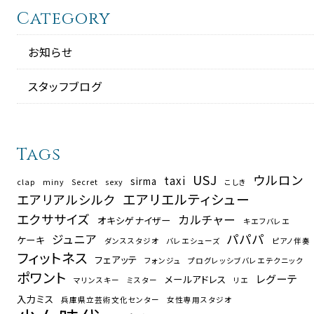
Category
お知らせ
スタッフブログ
Tags
USJ
ウルロン
taxi
sirma
clap
miny
Secret
sexy
こしき
エアリエルティシュー
エアリアルシルク
エクササイズ
カルチャー
オキシゲナイザー
キエフバレエ
パパパ
ジュニア
ケーキ
ダンススタジオ
バレエシューズ
ピアノ伴奏
フィットネス
フェアッテ
フォンジュ
プログレッシブバレエテクニック
ポワント
レグーテ
メールアドレス
マリンスキー
ミスター
リエ
入力ミス
兵庫県立芸術文化センター
女性専用スタジオ