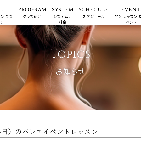
OUT
PROGRAM
SYSTEM
SCHECULE
EVENT
ワンにつ
クラス紹介
システム／
スケジュール
特別レッスン &
て
料金
ベント
Topics
お知らせ
月6日）のバレエイベントレッスン