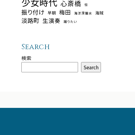
少女時代
心斎橋
恒
振り付け
梅田
早朝
海賊
海洋深層水
淡路町
生演奏
踊りたい
Search
検索
Search