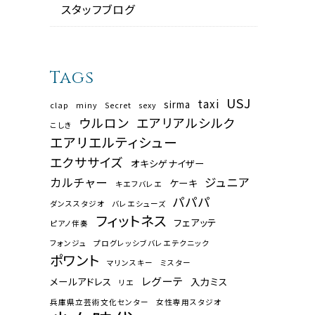
スタッフブログ
Tags
USJ
taxi
sirma
clap
miny
Secret
sexy
ウルロン
エアリアルシルク
こしき
エアリエルティシュー
エクササイズ
オキシゲナイザー
カルチャー
ジュニア
ケーキ
キエフバレエ
パパパ
ダンススタジオ
バレエシューズ
フィットネス
フェアッテ
ピアノ伴奏
フォンジュ
プログレッシブバレエテクニック
ポワント
マリンスキー
ミスター
レグーテ
メールアドレス
入力ミス
リエ
兵庫県立芸術文化センター
女性専用スタジオ