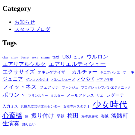
Category
お知らせ
スタッフブログ
Tags
USJ
ウルロン
taxi
sirma
clap
miny
Secret
sexy
こしき
エアリエルティシュー
エアリアルシルク
エクササイズ
カルチャー
オキシゲナイザー
ケーキ
キエフバレエ
パパパ
ジュニア
ダンススタジオ
バレエシューズ
ピアノ伴奏
フィットネス
フェアッテ
フォンジュ
プログレッシブバレエテクニック
ポワント
レグーテ
メールアドレス
マリンスキー
ミスター
リエ
少女時代
入力ミス
兵庫県立芸術文化センター
女性専用スタジオ
心斎橋
振り付け
梅田
淡路町
早朝
海賊
恒
海洋深層水
生演奏
踊りたい