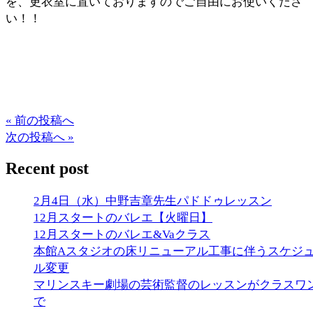
を、更衣室に置いておりますのでご自由にお使いくださ
い！！
« 前の投稿へ
次の投稿へ »
Recent post
2月4日（水）中野吉章先生パドドゥレッスン
12月スタートのバレエ【火曜日】
12月スタートのバレエ&Vaクラス
本館Aスタジオの床リニューアル工事に伴うスケジ
ル変更
マリンスキー劇場の芸術監督のレッスンがクラスワ
で