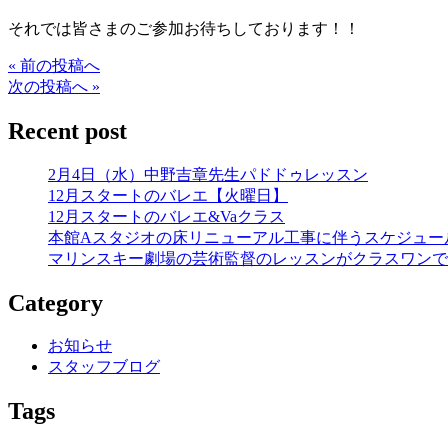
それでは皆さまのご参加お待ちしております！！
« 前の投稿へ
次の投稿へ »
Recent post
2月4日（水）中野吉章先生パドドゥレッスン
12月スタートのバレエ【火曜日】
12月スタートのバレエ&Vaクラス
本館Aスタジオの床リニューアル工事に伴うスケジュー
マリンスキー劇場の芸術監督のレッスンがクラスワンで
Category
お知らせ
スタッフブログ
Tags