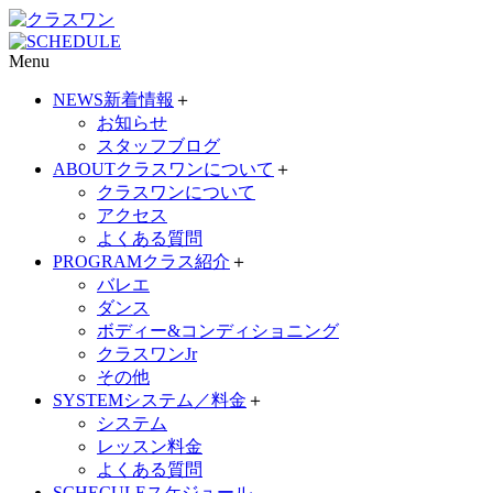
Menu
NEWS
新着情報
＋
お知らせ
スタッフブログ
ABOUT
クラスワンについて
＋
クラスワンについて
アクセス
よくある質問
PROGRAM
クラス紹介
＋
バレエ
ダンス
ボディー&コンディショニング
クラスワンJr
その他
SYSTEM
システム／料金
＋
システム
レッスン料金
よくある質問
SCHECULE
スケジュール