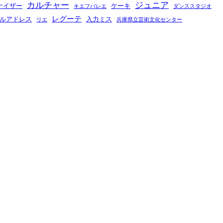
カルチャー
ジュニア
ナイザー
ケーキ
キエフバレエ
ダンススタジオ
レグーテ
ルアドレス
入力ミス
リエ
兵庫県立芸術文化センター