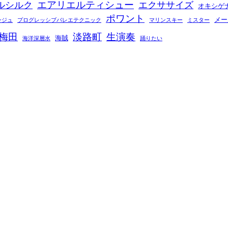
エアリエルティシュー
ルシルク
エクササイズ
オキシゲ
ポワント
メー
ンジュ
プログレッシブバレエテクニック
マリンスキー
ミスター
梅田
淡路町
生演奏
海賊
海洋深層水
踊りたい