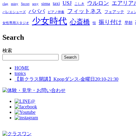
USJ
ウルロン
エアリア
taxi
sirma
clap
miny
Secret
sexy
こしき
フィットネス
パパパ
フェアッテ
バレエシューズ
ピアノ伴奏
フォ
少女時代
心斎橋
振り付け
早朝
女性専用スタジオ
恒
Search
検索
Search
HOME
topics
【新クラス開講】Kpopダンス-金曜日20:10-21:30