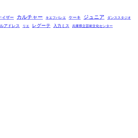
カルチャー
ジュニア
ナイザー
ケーキ
キエフバレエ
ダンススタジオ
レグーテ
ルアドレス
入力ミス
リエ
兵庫県立芸術文化センター