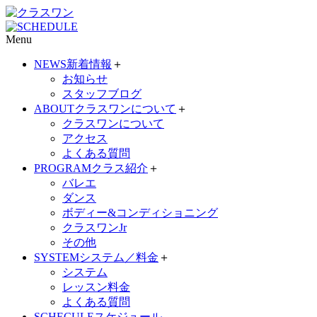
Menu
NEWS
新着情報
＋
お知らせ
スタッフブログ
ABOUT
クラスワンについて
＋
クラスワンについて
アクセス
よくある質問
PROGRAM
クラス紹介
＋
バレエ
ダンス
ボディー&コンディショニング
クラスワンJr
その他
SYSTEM
システム／料金
＋
システム
レッスン料金
よくある質問
SCHECULE
スケジュール