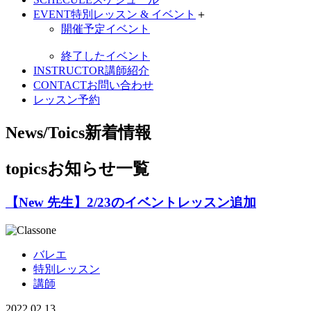
EVENT
特別レッスン & イベント
＋
開催予定イベント
終了したイベント
INSTRUCTOR
講師紹介
CONTACT
お問い合わせ
レッスン予約
News/Toics
新着情報
topics
お知らせ一覧
【New 先生】2/23のイベントレッスン追加
バレエ
特別レッスン
講師
2022.02.13