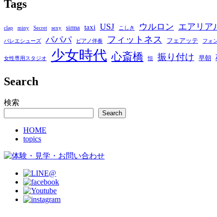
Tags
USJ
ウルロン
エアリア
taxi
sirma
clap
miny
Secret
sexy
こしき
フィットネス
パパパ
フェアッテ
バレエシューズ
ピアノ伴奏
フォ
少女時代
心斎橋
振り付け
早朝
女性専用スタジオ
恒
Search
検索
Search
HOME
topics