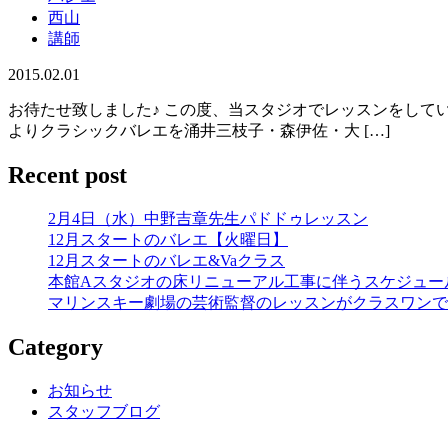
西山
講師
2015.02.01
お待たせ致しました♪ この度、当スタジオでレッスンをしてい
よりクラシックバレエを涌井三枝子・森伊佐・大 […]
Recent post
2月4日（水）中野吉章先生パドドゥレッスン
12月スタートのバレエ【火曜日】
12月スタートのバレエ&Vaクラス
本館Aスタジオの床リニューアル工事に伴うスケジュー
マリンスキー劇場の芸術監督のレッスンがクラスワンで
Category
お知らせ
スタッフブログ