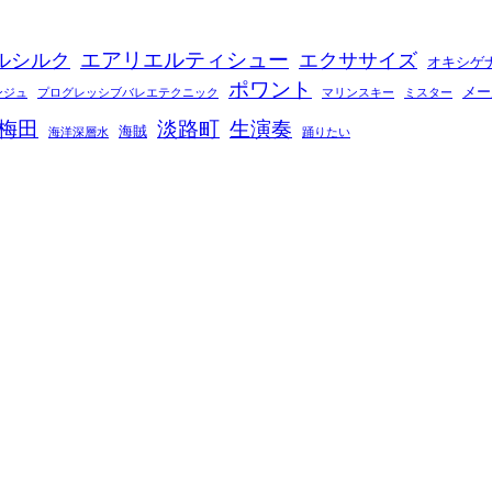
エアリエルティシュー
ルシルク
エクササイズ
オキシゲ
ポワント
メー
ンジュ
プログレッシブバレエテクニック
マリンスキー
ミスター
梅田
淡路町
生演奏
海賊
海洋深層水
踊りたい