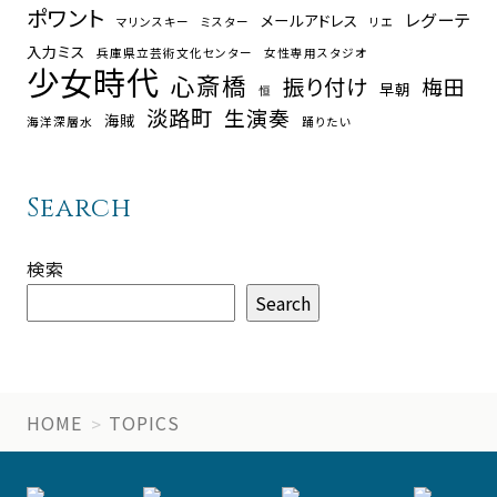
ポワント
レグーテ
メールアドレス
マリンスキー
ミスター
リエ
入力ミス
兵庫県立芸術文化センター
女性専用スタジオ
少女時代
心斎橋
振り付け
梅田
早朝
恒
淡路町
生演奏
海賊
海洋深層水
踊りたい
Search
検索
Search
HOME
TOPICS