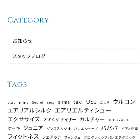
Category
お知らせ
スタッフブログ
Tags
USJ
ウルロン
taxi
sirma
clap
miny
Secret
sexy
こしき
エアリエルティシュー
エアリアルシルク
エクササイズ
カルチャー
オキシゲナイザー
キエフバレエ
パパパ
ジュニア
ケーキ
ダンススタジオ
バレエシューズ
ピアノ伴奏
フィットネス
フェアッテ
フォンジュ
プログレッシブバレエテクニック