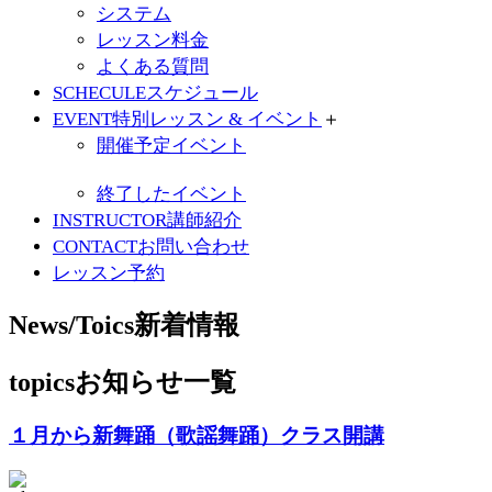
システム
レッスン料金
よくある質問
SCHECULE
スケジュール
EVENT
特別レッスン & イベント
＋
開催予定イベント
終了したイベント
INSTRUCTOR
講師紹介
CONTACT
お問い合わせ
レッスン予約
News/Toics
新着情報
topics
お知らせ一覧
１月から新舞踊（歌謡舞踊）クラス開講