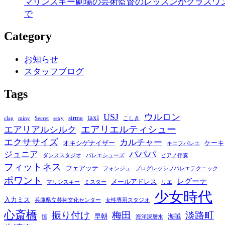
マリンスキー劇場の芸術監督のレッスンがクラスワ
で
Category
お知らせ
スタッフブログ
Tags
USJ
ウルロン
taxi
sirma
clap
miny
Secret
sexy
こしき
エアリエルティシュー
エアリアルシルク
エクササイズ
カルチャー
オキシゲナイザー
ケーキ
キエフバレエ
パパパ
ジュニア
ダンススタジオ
バレエシューズ
ピアノ伴奏
フィットネス
フェアッテ
フォンジュ
プログレッシブバレエテクニック
ポワント
レグーテ
メールアドレス
マリンスキー
ミスター
リエ
少女時代
入力ミス
兵庫県立芸術文化センター
女性専用スタジオ
心斎橋
振り付け
梅田
淡路町
早朝
海賊
恒
海洋深層水