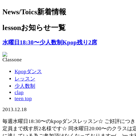
News/Toics
新着情報
lesson
お知らせ一覧
水曜日18:30〜少人数制Kpop残り2席
Kpopダンス
レッスン
少人数制
clap
teen top
2013.12.18
毎週水曜日18:30〜のkpopダンスレッスン☆ ご好評につ
定員まで残す所2名様です☆ 同水曜日20:00〜のクラスは
に達している為ご参加頂けなくなっておりますm(__)m 大