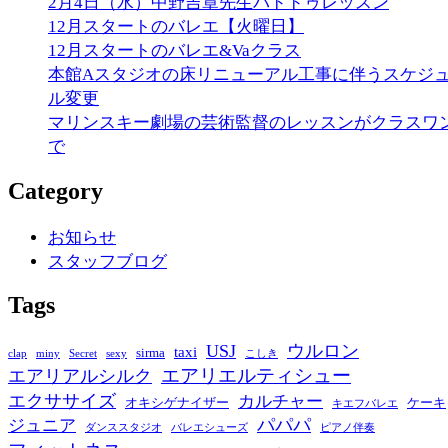
2月4日（水）中野吉章先生パドドゥレッスン
12月スタートのバレエ【火曜日】
12月スタートのバレエ&Vaクラス
本館Aスタジオの床リニューアル工事に伴うスケジ
ル変更
マリンスキー劇場の芸術監督のレッスンがクラスワ
で
Category
お知らせ
スタッフブログ
Tags
USJ
ウルロン
taxi
sirma
clap
miny
Secret
sexy
こしき
エアリエルティシュー
エアリアルシルク
エクササイズ
カルチャー
オキシゲナイザー
ケーキ
キエフバレエ
パパパ
ジュニア
ダンススタジオ
バレエシューズ
ピアノ伴奏