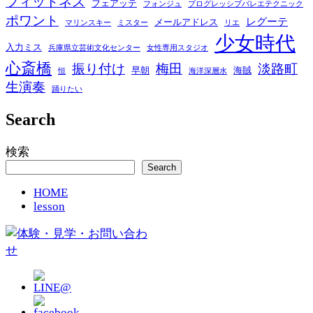
フィットネス
フェアッテ
フォンジュ
プログレッシブバレエテクニック
ポワント
レグーテ
メールアドレス
マリンスキー
ミスター
リエ
少女時代
入力ミス
兵庫県立芸術文化センター
女性専用スタジオ
心斎橋
振り付け
梅田
淡路町
早朝
海賊
恒
海洋深層水
生演奏
踊りたい
Search
検索
Search
HOME
lesson