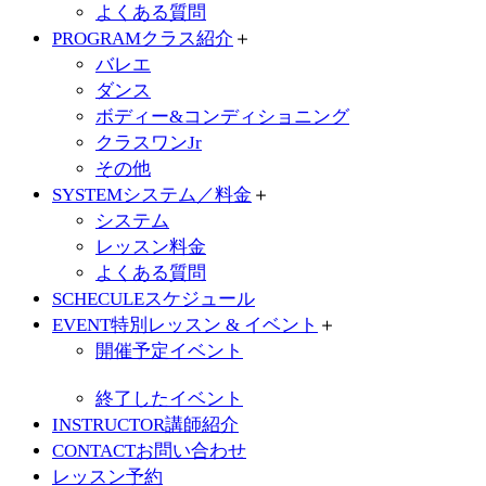
よくある質問
PROGRAM
クラス紹介
＋
バレエ
ダンス
ボディー&コンディショニング
クラスワンJr
その他
SYSTEM
システム／料金
＋
システム
レッスン料金
よくある質問
SCHECULE
スケジュール
EVENT
特別レッスン & イベント
＋
開催予定イベント
終了したイベント
INSTRUCTOR
講師紹介
CONTACT
お問い合わせ
レッスン予約