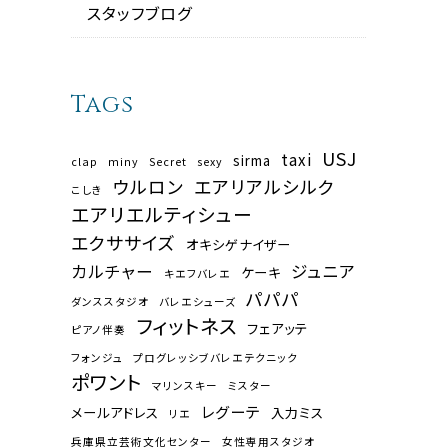
スタッフブログ
Tags
USJ
taxi
sirma
clap
miny
Secret
sexy
ウルロン
エアリアルシルク
こしき
エアリエルティシュー
エクササイズ
オキシゲナイザー
カルチャー
ジュニア
ケーキ
キエフバレエ
パパパ
ダンススタジオ
バレエシューズ
フィットネス
フェアッテ
ピアノ伴奏
フォンジュ
プログレッシブバレエテクニック
ポワント
マリンスキー
ミスター
レグーテ
メールアドレス
入力ミス
リエ
兵庫県立芸術文化センター
女性専用スタジオ