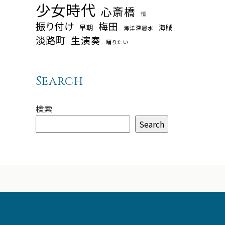
少女時代
心斎橋
恒
振り付け
梅田
早朝
海賊
海洋深層水
淡路町
生演奏
踊りたい
Search
検索
Search