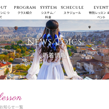
OUT
PROGRAM
SYSTEM
SCHECULE
EVENT
ワンにつ
クラス紹介
システム／
スケジュール
特別レッスン &
て
料金
ベント
News/Toics
新着情報
lesson
お知らせ一覧