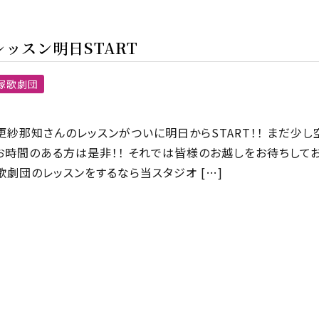
ッスン明日START
塚歌劇団
紗那知さんのレッスンがついに明日からSTART！！ まだ少し
お時間のある方は是非！！ それでは皆様のお越しをお待ちして
歌劇団のレッスンをするなら当スタジオ […]