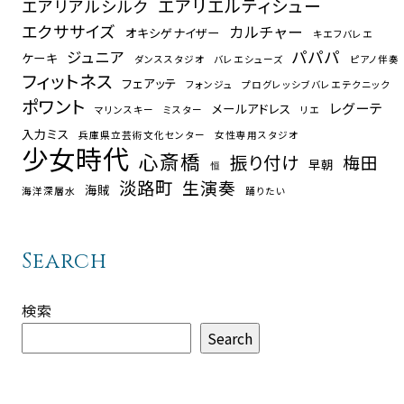
エアリエルティシュー
エアリアルシルク
エクササイズ
カルチャー
オキシゲナイザー
キエフバレエ
パパパ
ジュニア
ケーキ
ダンススタジオ
バレエシューズ
ピアノ伴奏
フィットネス
フェアッテ
フォンジュ
プログレッシブバレエテクニック
ポワント
レグーテ
メールアドレス
マリンスキー
ミスター
リエ
入力ミス
兵庫県立芸術文化センター
女性専用スタジオ
少女時代
心斎橋
振り付け
梅田
早朝
恒
淡路町
生演奏
海賊
海洋深層水
踊りたい
Search
検索
Search