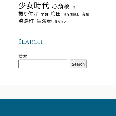
少女時代
心斎橋
恒
振り付け
梅田
早朝
海賊
海洋深層水
淡路町
生演奏
踊りたい
Search
検索
Search