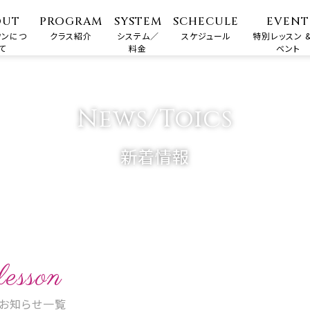
OUT
PROGRAM
SYSTEM
SCHECULE
EVENT
ワンにつ
クラス紹介
システム／
スケジュール
特別レッスン &
て
料金
ベント
News/Toics
新着情報
lesson
お知らせ一覧