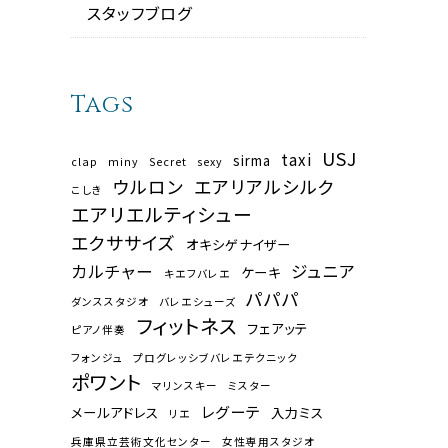
スタッフブログ
Tags
USJ
taxi
sirma
clap
miny
Secret
sexy
ウルロン
エアリアルシルク
こしき
エアリエルティシュー
エクササイズ
オキシゲナイザー
カルチャー
ジュニア
ケーキ
キエフバレエ
パパパ
ダンススタジオ
バレエシューズ
フィットネス
フェアッテ
ピアノ伴奏
フォンジュ
プログレッシブバレエテクニック
ポワント
マリンスキー
ミスター
レグーテ
メールアドレス
入力ミス
リエ
兵庫県立芸術文化センター
女性専用スタジオ