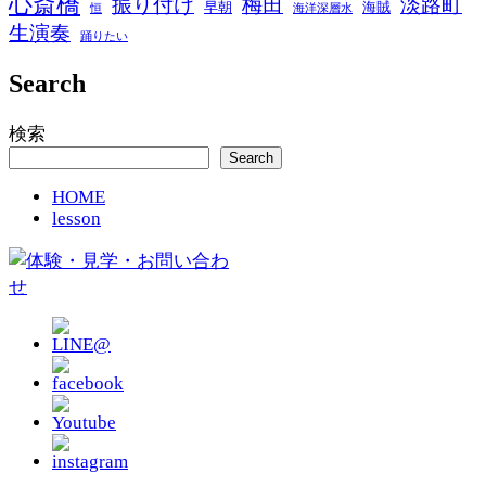
心斎橋
振り付け
梅田
淡路町
早朝
海賊
恒
海洋深層水
生演奏
踊りたい
Search
検索
Search
HOME
lesson