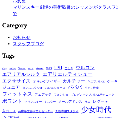
ル変更
マリンスキー劇場の芸術監督のレッスンがクラスワ
で
Category
お知らせ
スタッフブログ
Tags
USJ
ウルロン
taxi
sirma
clap
miny
Secret
sexy
こしき
エアリエルティシュー
エアリアルシルク
エクササイズ
カルチャー
オキシゲナイザー
ケーキ
キエフバレエ
パパパ
ジュニア
ダンススタジオ
バレエシューズ
ピアノ伴奏
フィットネス
フェアッテ
フォンジュ
プログレッシブバレエテクニック
ポワント
レグーテ
メールアドレス
マリンスキー
ミスター
リエ
少女時代
入力ミス
兵庫県立芸術文化センター
女性専用スタジオ