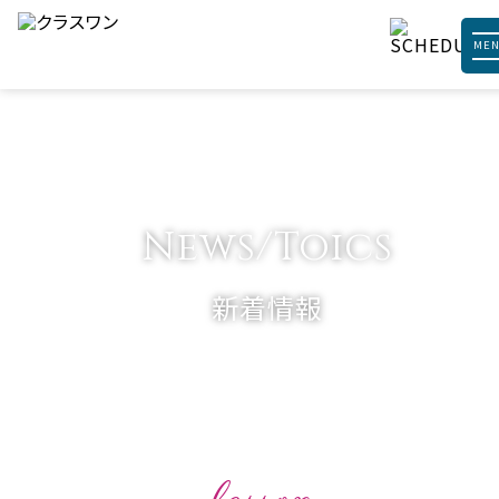
ME
News/Toics
新着情報