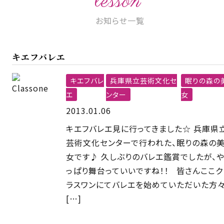
lesson
お知らせ一覧
キエフバレエ
キエフバレ
兵庫県立芸術文化セ
眠りの森の
エ
ンター
女
2013.01.06
キエフバレエ見に行ってきました☆ 兵庫県
芸術文化センターで行われた、眠りの森の
女です♪ 久しぶりのバレエ鑑賞でしたが、
っぱり舞台っていいですね！！ 皆さんここク
ラスワンにてバレエを始めていただいた方
[…]