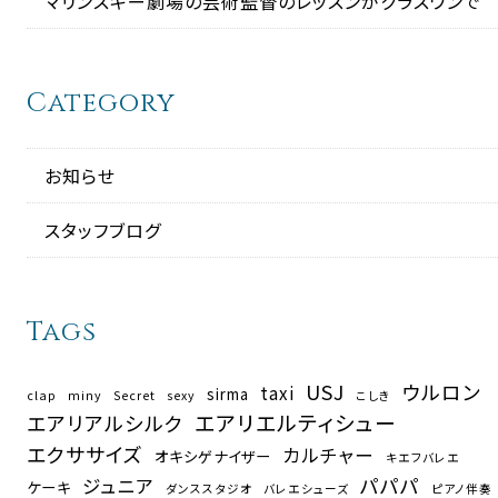
マリンスキー劇場の芸術監督のレッスンがクラスワンで
Category
お知らせ
スタッフブログ
Tags
USJ
ウルロン
taxi
sirma
clap
miny
Secret
sexy
こしき
エアリエルティシュー
エアリアルシルク
エクササイズ
カルチャー
オキシゲナイザー
キエフバレエ
パパパ
ジュニア
ケーキ
ダンススタジオ
バレエシューズ
ピアノ伴奏