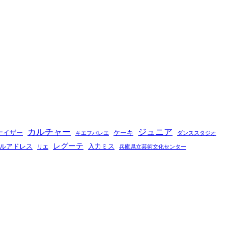
カルチャー
ジュニア
ナイザー
ケーキ
キエフバレエ
ダンススタジオ
レグーテ
ルアドレス
入力ミス
リエ
兵庫県立芸術文化センター