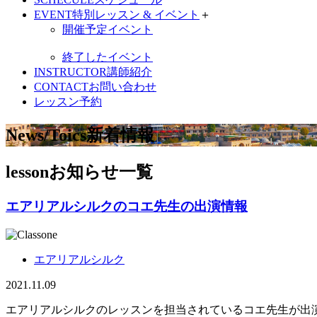
EVENT
特別レッスン & イベント
＋
開催予定イベント
終了したイベント
INSTRUCTOR
講師紹介
CONTACT
お問い合わせ
レッスン予約
News/Toics
新着情報
lesson
お知らせ一覧
エアリアルシルクのコエ先生の出演情報
エアリアルシルク
2021.11.09
エアリアルシルクのレッスンを担当されているコエ先生が出演