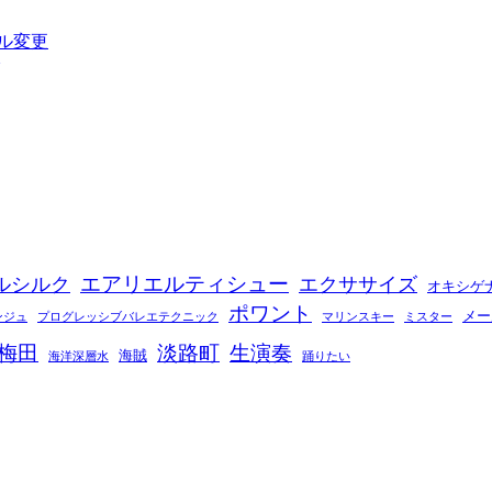
ル変更
エアリエルティシュー
ルシルク
エクササイズ
オキシゲ
ポワント
メー
ンジュ
プログレッシブバレエテクニック
マリンスキー
ミスター
梅田
淡路町
生演奏
海賊
海洋深層水
踊りたい