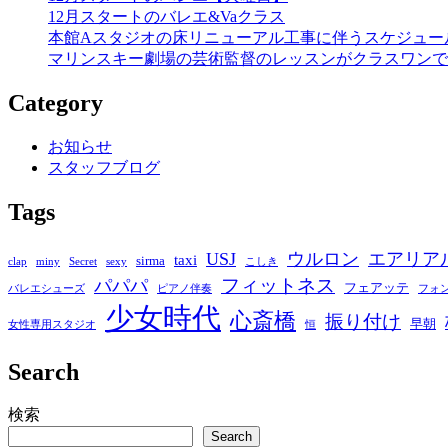
12月スタートのバレエ&Vaクラス
本館Aスタジオの床リニューアル工事に伴うスケジュー
マリンスキー劇場の芸術監督のレッスンがクラスワンで
Category
お知らせ
スタッフブログ
Tags
USJ
ウルロン
エアリア
taxi
sirma
clap
miny
Secret
sexy
こしき
フィットネス
パパパ
フェアッテ
バレエシューズ
ピアノ伴奏
フォ
少女時代
心斎橋
振り付け
早朝
女性専用スタジオ
恒
Search
検索
Search