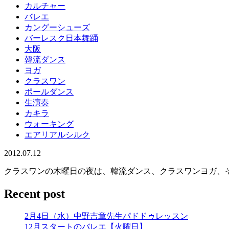
カルチャー
バレエ
カングーシューズ
バーレスク日本舞踊
大阪
韓流ダンス
ヨガ
クラスワン
ポールダンス
生演奏
カキラ
ウォーキング
エアリアルシルク
2012.07.12
クラスワンの木曜日の夜は、韓流ダンス、クラスワンヨガ、そしてエ
Recent post
2月4日（水）中野吉章先生パドドゥレッスン
12月スタートのバレエ【火曜日】