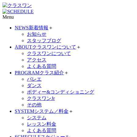
Menu
NEWS
新着情報
＋
お知らせ
スタッフブログ
ABOUT
クラスワンについて
＋
クラスワンについて
アクセス
よくある質問
PROGRAM
クラス紹介
＋
バレエ
ダンス
ボディー&コンディショニング
クラスワンJr
その他
SYSTEM
システム／料金
＋
システム
レッスン料金
よくある質問
SCHECULE
スケジュール