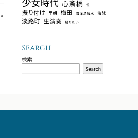
少女時代
心斎橋
恒
振り付け
梅田
早朝
海賊
海洋深層水
»
淡路町
生演奏
踊りたい
Search
検索
Search