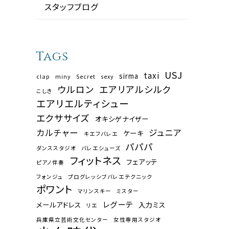
スタッフブログ
Tags
USJ
taxi
sirma
clap
miny
Secret
sexy
ウルロン
エアリアルシルク
こしき
エアリエルティシュー
エクササイズ
オキシゲナイザー
カルチャー
ジュニア
ケーキ
キエフバレエ
パパパ
ダンススタジオ
バレエシューズ
フィットネス
フェアッテ
ピアノ伴奏
フォンジュ
プログレッシブバレエテクニック
ポワント
マリンスキー
ミスター
レグーテ
メールアドレス
入力ミス
リエ
兵庫県立芸術文化センター
女性専用スタジオ