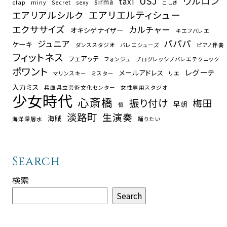
USJ
ウルロン
taxi
sirma
clap
miny
Secret
sexy
こしき
エアリエルティシュー
エアリアルシルク
エクササイズ
カルチャー
オキシゲナイザー
キエフバレエ
パパパ
ジュニア
ケーキ
ダンススタジオ
バレエシューズ
ピアノ伴奏
フィットネス
フェアッテ
フォンジュ
プログレッシブバレエテクニック
ポワント
レグーテ
メールアドレス
マリンスキー
ミスター
リエ
入力ミス
兵庫県立芸術文化センター
女性専用スタジオ
少女時代
心斎橋
振り付け
梅田
早朝
恒
淡路町
生演奏
海賊
海洋深層水
踊りたい
Search
検索
Search