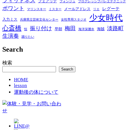
フィットネス
フェアッテ
フォンジュ
プログレッシブバレエテクニック
ポワント
レグーテ
メールアドレス
マリンスキー
ミスター
リエ
少女時代
入力ミス
兵庫県立芸術文化センター
女性専用スタジオ
心斎橋
振り付け
梅田
淡路町
早朝
海賊
恒
海洋深層水
生演奏
踊りたい
Search
検索
Search
HOME
lesson
運動後の体について