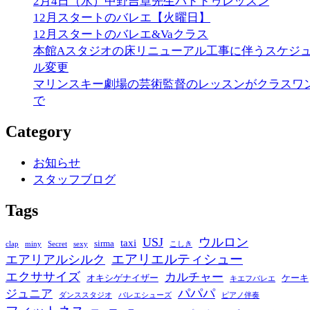
2月4日（水）中野吉章先生パドドゥレッスン
12月スタートのバレエ【火曜日】
12月スタートのバレエ&Vaクラス
本館Aスタジオの床リニューアル工事に伴うスケジ
ル変更
マリンスキー劇場の芸術監督のレッスンがクラスワ
で
Category
お知らせ
スタッフブログ
Tags
USJ
ウルロン
taxi
sirma
clap
miny
Secret
sexy
こしき
エアリエルティシュー
エアリアルシルク
エクササイズ
カルチャー
オキシゲナイザー
ケーキ
キエフバレエ
パパパ
ジュニア
ダンススタジオ
バレエシューズ
ピアノ伴奏