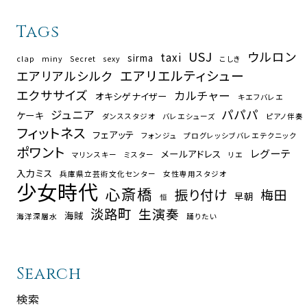
Tags
USJ
ウルロン
taxi
sirma
clap
miny
Secret
sexy
こしき
エアリエルティシュー
エアリアルシルク
エクササイズ
カルチャー
オキシゲナイザー
キエフバレエ
パパパ
ジュニア
ケーキ
ダンススタジオ
バレエシューズ
ピアノ伴奏
フィットネス
フェアッテ
フォンジュ
プログレッシブバレエテクニック
ポワント
レグーテ
メールアドレス
マリンスキー
ミスター
リエ
入力ミス
兵庫県立芸術文化センター
女性専用スタジオ
少女時代
心斎橋
振り付け
梅田
早朝
恒
淡路町
生演奏
海賊
海洋深層水
踊りたい
Search
検索