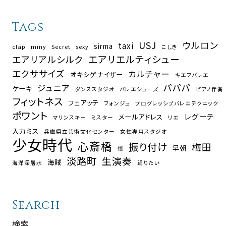
Tags
USJ
ウルロン
taxi
sirma
clap
miny
Secret
sexy
こしき
エアリエルティシュー
エアリアルシルク
エクササイズ
カルチャー
オキシゲナイザー
キエフバレエ
パパパ
ジュニア
ケーキ
ダンススタジオ
バレエシューズ
ピアノ伴奏
フィットネス
フェアッテ
フォンジュ
プログレッシブバレエテクニック
ポワント
レグーテ
メールアドレス
マリンスキー
ミスター
リエ
入力ミス
兵庫県立芸術文化センター
女性専用スタジオ
少女時代
心斎橋
振り付け
梅田
早朝
恒
淡路町
生演奏
海賊
海洋深層水
踊りたい
Search
検索