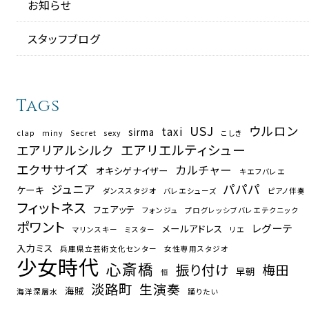
お知らせ
スタッフブログ
Tags
USJ
ウルロン
taxi
sirma
clap
miny
Secret
sexy
こしき
エアリエルティシュー
エアリアルシルク
エクササイズ
カルチャー
オキシゲナイザー
キエフバレエ
パパパ
ジュニア
ケーキ
ダンススタジオ
バレエシューズ
ピアノ伴奏
フィットネス
フェアッテ
フォンジュ
プログレッシブバレエテクニック
ポワント
レグーテ
メールアドレス
マリンスキー
ミスター
リエ
入力ミス
兵庫県立芸術文化センター
女性専用スタジオ
少女時代
心斎橋
振り付け
梅田
早朝
恒
淡路町
生演奏
海賊
海洋深層水
踊りたい