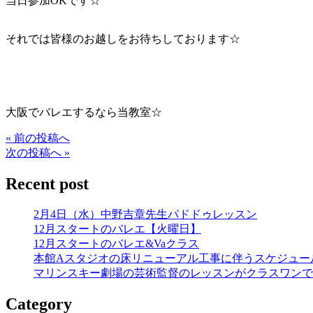
当日参加OKです☆
それでは皆様のお越しをお待ちしております☆
大阪でバレエするなら当教室☆
« 前の投稿へ
次の投稿へ »
Recent post
2月4日（水）中野吉章先生パドドゥレッスン
12月スタートのバレエ【火曜日】
12月スタートのバレエ&Vaクラス
本館Aスタジオの床リニューアル工事に伴うスケジュー
マリンスキー劇場の芸術監督のレッスンがクラスワンで
Category