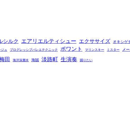
エアリエルティシュー
ルシルク
エクササイズ
オキシゲ
ポワント
メー
ンジュ
プログレッシブバレエテクニック
マリンスキー
ミスター
梅田
淡路町
生演奏
海賊
海洋深層水
踊りたい