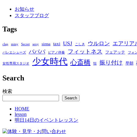
お知らせ
スタッフブログ
Tags
USJ
ウルロン
エアリア
taxi
sirma
clap
miny
Secret
sexy
こしき
フィットネス
パパパ
フェアッテ
バレエシューズ
ピアノ伴奏
フォ
少女時代
心斎橋
振り付け
早朝
女性専用スタジオ
恒
Search
検索
Search
HOME
lesson
明日14日のイベントレッスン