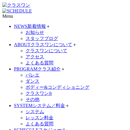
Menu
NEWS
新着情報
＋
お知らせ
スタッフブログ
ABOUT
クラスワンについて
＋
クラスワンについて
アクセス
よくある質問
PROGRAM
クラス紹介
＋
バレエ
ダンス
ボディー&コンディショニング
クラスワンJr
その他
SYSTEM
システム／料金
＋
システム
レッスン料金
よくある質問
SCHECULE
スケジュール