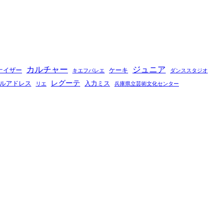
カルチャー
ジュニア
ナイザー
ケーキ
キエフバレエ
ダンススタジオ
レグーテ
ルアドレス
入力ミス
リエ
兵庫県立芸術文化センター