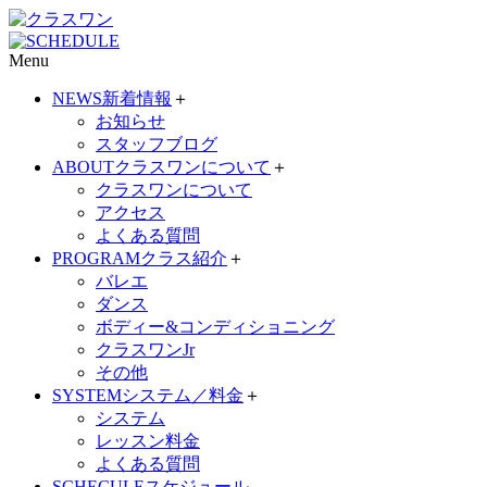
Menu
NEWS
新着情報
＋
お知らせ
スタッフブログ
ABOUT
クラスワンについて
＋
クラスワンについて
アクセス
よくある質問
PROGRAM
クラス紹介
＋
バレエ
ダンス
ボディー&コンディショニング
クラスワンJr
その他
SYSTEM
システム／料金
＋
システム
レッスン料金
よくある質問
SCHECULE
スケジュール