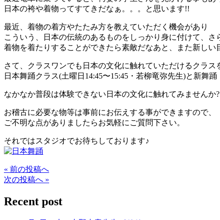
日本の袴や着物ってすてきだなぁ。。。と思います!!
最近、着物の着方やたたみ方を教えていただく機会があり
こういう、日本の伝統のあるものをしっかり身に付けて、さら
着物を着たりすることができたら素敵だなあと、また新しい目
さて、クラスワンでも日本の文化に触れていただけるクラスを
日本舞踊クラス(土曜日14:45〜15:45・若柳竜弥先生)と新舞踊（
なかなか普段は体験できない日本の文化に触れてみませんか?
お稽古に必要な物等は事前にお伝えする事ができますので、
ご不明な点がありましたらお気軽にご質問下さい。
それではスタジオでお待ちしております♪
« 前の投稿へ
次の投稿へ »
Recent post