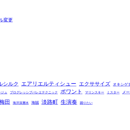
ル変更
エアリエルティシュー
ルシルク
エクササイズ
オキシゲ
ポワント
メー
ンジュ
プログレッシブバレエテクニック
マリンスキー
ミスター
梅田
淡路町
生演奏
海賊
海洋深層水
踊りたい