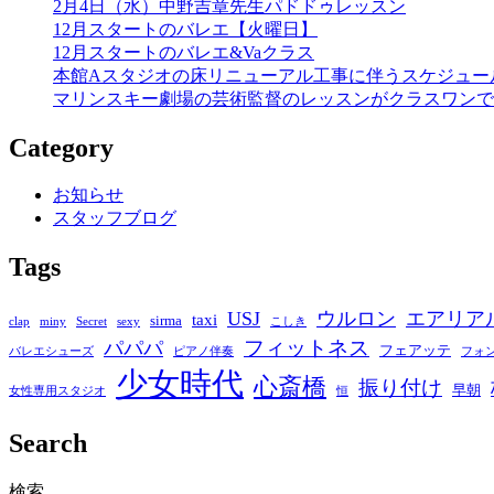
2月4日（水）中野吉章先生パドドゥレッスン
12月スタートのバレエ【火曜日】
12月スタートのバレエ&Vaクラス
本館Aスタジオの床リニューアル工事に伴うスケジュー
マリンスキー劇場の芸術監督のレッスンがクラスワンで
Category
お知らせ
スタッフブログ
Tags
USJ
ウルロン
エアリア
taxi
sirma
clap
miny
Secret
sexy
こしき
フィットネス
パパパ
フェアッテ
バレエシューズ
ピアノ伴奏
フォ
少女時代
心斎橋
振り付け
早朝
女性専用スタジオ
恒
Search
検索