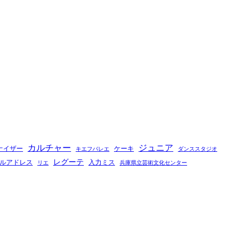
カルチャー
ジュニア
ナイザー
ケーキ
キエフバレエ
ダンススタジオ
レグーテ
ルアドレス
入力ミス
リエ
兵庫県立芸術文化センター