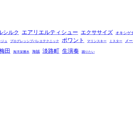
エアリエルティシュー
ルシルク
エクササイズ
オキシゲ
ポワント
メー
ンジュ
プログレッシブバレエテクニック
マリンスキー
ミスター
梅田
淡路町
生演奏
海賊
海洋深層水
踊りたい