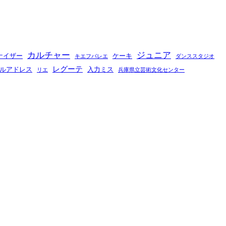
カルチャー
ジュニア
ナイザー
ケーキ
キエフバレエ
ダンススタジオ
レグーテ
ルアドレス
入力ミス
リエ
兵庫県立芸術文化センター