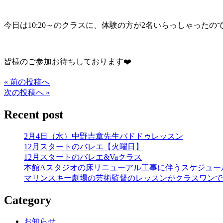
今日は10:20～のクラスに、体験の方が2名いらっしゃったの
皆様のご参加お待ちしております❤️
« 前の投稿へ
次の投稿へ »
Recent post
2月4日（水）中野吉章先生パドドゥレッスン
12月スタートのバレエ【火曜日】
12月スタートのバレエ&Vaクラス
本館Aスタジオの床リニューアル工事に伴うスケジュー
マリンスキー劇場の芸術監督のレッスンがクラスワンで
Category
お知らせ