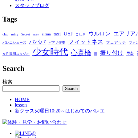
スタッフブログ
Tags
USJ
ウルロン
エアリア
taxi
sirma
clap
miny
Secret
sexy
こしき
フィットネス
パパパ
フェアッテ
バレエシューズ
ピアノ伴奏
フォ
少女時代
心斎橋
振り付け
早朝
女性専用スタジオ
恒
Search
検索
Search
HOME
lesson
新クラス火曜日10:20～はじめてのバレエ