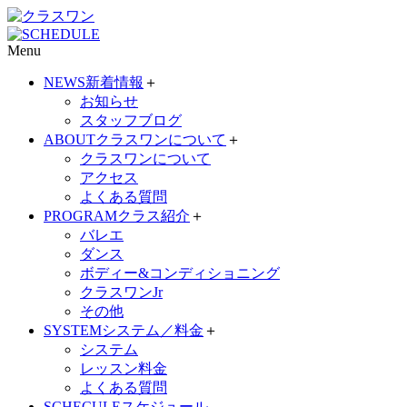
Menu
NEWS
新着情報
＋
お知らせ
スタッフブログ
ABOUT
クラスワンについて
＋
クラスワンについて
アクセス
よくある質問
PROGRAM
クラス紹介
＋
バレエ
ダンス
ボディー&コンディショニング
クラスワンJr
その他
SYSTEM
システム／料金
＋
システム
レッスン料金
よくある質問
SCHECULE
スケジュール