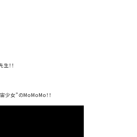
先生！！
少女”のMoMoMo！！