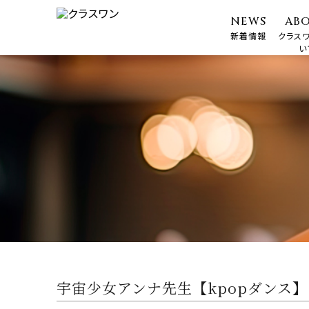
NEWS
AB
新着情報
クラス
い
宇宙少女アンナ先生【kpopダンス】