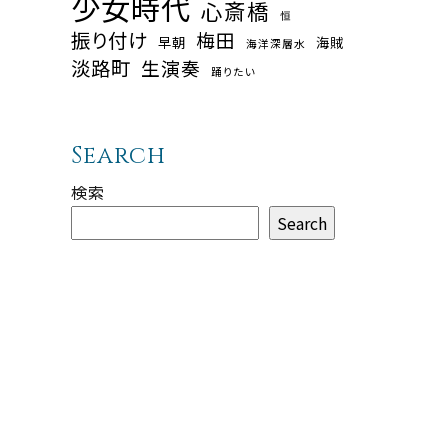
少女時代
心斎橋
恒
振り付け
梅田
早朝
海賊
海洋深層水
淡路町
生演奏
踊りたい
Search
検索
Search