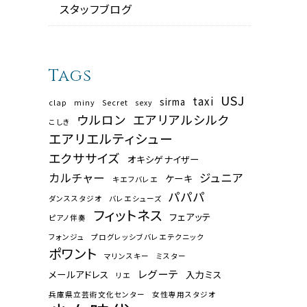
スタッフブログ
Tags
USJ
taxi
sirma
clap
miny
Secret
sexy
ウルロン
エアリアルシルク
こしき
エアリエルティシュー
エクササイズ
オキシゲナイザー
カルチャー
ジュニア
ケーキ
キエフバレエ
パパパ
ダンススタジオ
バレエシューズ
フィットネス
フェアッテ
ピアノ伴奏
フォンジュ
プログレッシブバレエテクニック
ポワント
マリンスキー
ミスター
レグーテ
メールアドレス
入力ミス
リエ
兵庫県立芸術文化センター
女性専用スタジオ