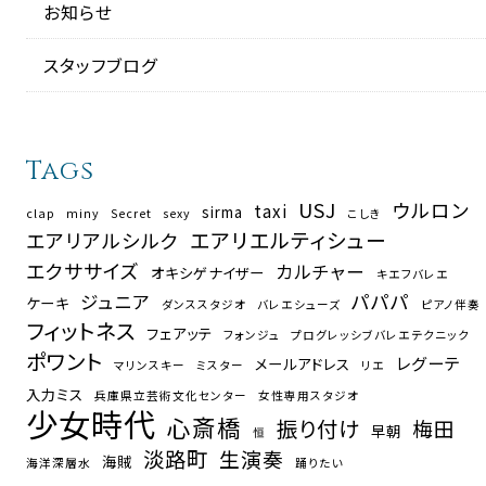
お知らせ
スタッフブログ
Tags
USJ
ウルロン
taxi
sirma
clap
miny
Secret
sexy
こしき
エアリエルティシュー
エアリアルシルク
エクササイズ
カルチャー
オキシゲナイザー
キエフバレエ
パパパ
ジュニア
ケーキ
ダンススタジオ
バレエシューズ
ピアノ伴奏
フィットネス
フェアッテ
フォンジュ
プログレッシブバレエテクニック
ポワント
レグーテ
メールアドレス
マリンスキー
ミスター
リエ
入力ミス
兵庫県立芸術文化センター
女性専用スタジオ
少女時代
心斎橋
振り付け
梅田
早朝
恒
淡路町
生演奏
海賊
海洋深層水
踊りたい