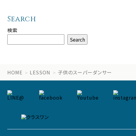
Search
検索
Search
HOME
LESSON
子供のスーパーダンサー