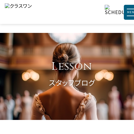
ME
Lesson
スタッフブログ