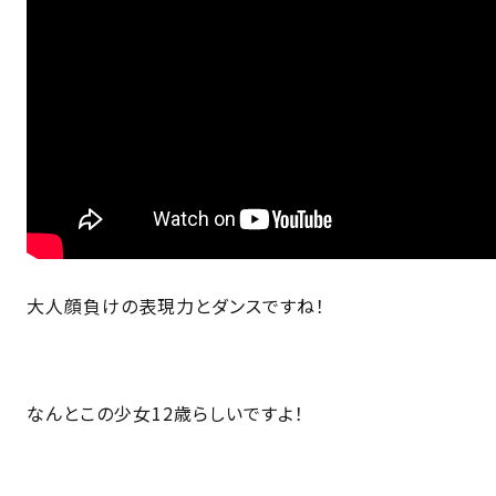
大人顔負けの表現力とダンスですね！
なんとこの少女12歳らしいですよ！