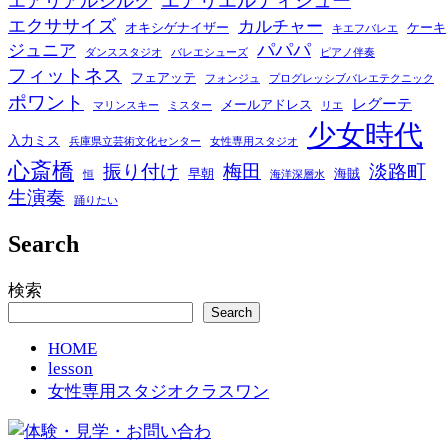
エアリエルティシュー
エアリアルシルク
エクササイズ
カルチャー
オキシゲナイザー
ケーキ
キエフバレエ
パパパ
ジュニア
ダンススタジオ
バレエシューズ
ピアノ伴奏
フィットネス
フェアッテ
フォンジュ
プログレッシブバレエテクニック
ポワント
レグーテ
メールアドレス
マリンスキー
ミスター
リエ
少女時代
入力ミス
兵庫県立芸術文化センター
女性専用スタジオ
心斎橋
振り付け
梅田
淡路町
早朝
海賊
恒
海洋深層水
生演奏
踊りたい
Search
検索
Search
HOME
lesson
女性専用スタジオクラスワン