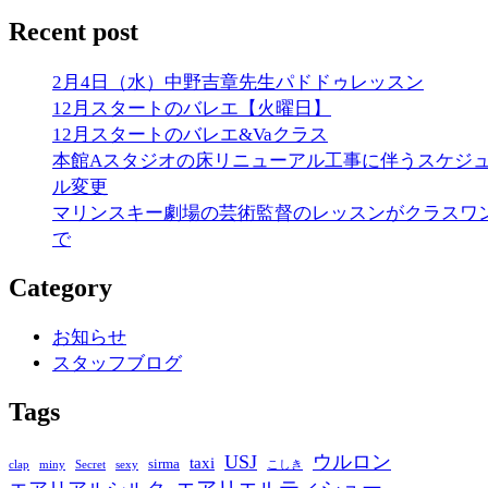
Recent post
2月4日（水）中野吉章先生パドドゥレッスン
12月スタートのバレエ【火曜日】
12月スタートのバレエ&Vaクラス
本館Aスタジオの床リニューアル工事に伴うスケジ
ル変更
マリンスキー劇場の芸術監督のレッスンがクラスワ
で
Category
お知らせ
スタッフブログ
Tags
USJ
ウルロン
taxi
sirma
clap
miny
Secret
sexy
こしき