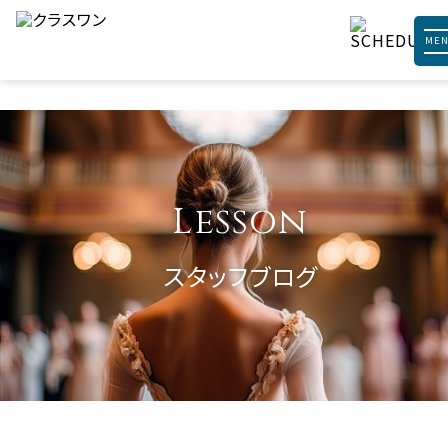
ME
Lesson
スタッフブログ