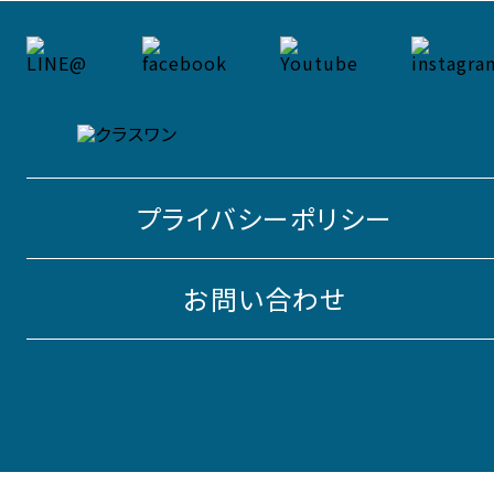
プライバシーポリシー
お問い合わせ