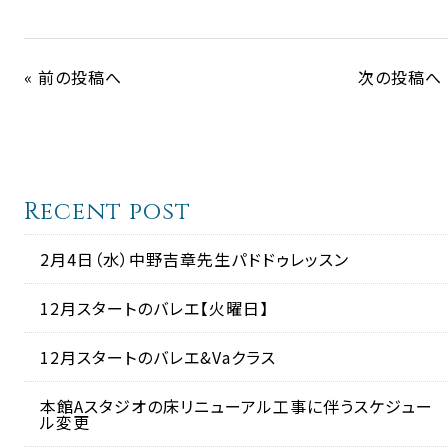
« 前の投稿へ
次の投稿へ 
Recent post
2月4日（水）中野吉章先生パドドゥレッスン
12月スタートのバレエ【火曜日】
12月スタートのバレエ&Vaクラス
本館Aスタジオの床リニューアル工事に伴うスケジュー
ル変更