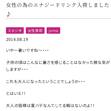
女性の為のエナジードリンク入荷しました
♪
スタジオ
女性専用
joma
2014.08.19
いやー暑いですね〜・・・
子供の頃はこんなに暑さを感じることはなかった様な気が
しますが・・・
これも大人になったということでしょうか・・・
とはいえ！！
大人の皆様は夏バテなんてしてる暇はないのよ！！