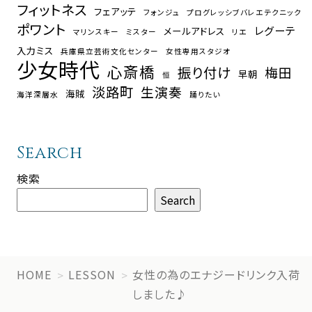
フィットネス
フェアッテ
フォンジュ
プログレッシブバレエテクニック
ポワント
レグーテ
メールアドレス
マリンスキー
ミスター
リエ
入力ミス
兵庫県立芸術文化センター
女性専用スタジオ
少女時代
心斎橋
振り付け
梅田
早朝
恒
淡路町
生演奏
海賊
海洋深層水
踊りたい
Search
検索
Search
HOME
LESSON
女性の為のエナジードリンク入荷
しました♪