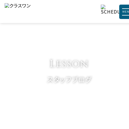
ME
Lesson
スタッフブログ