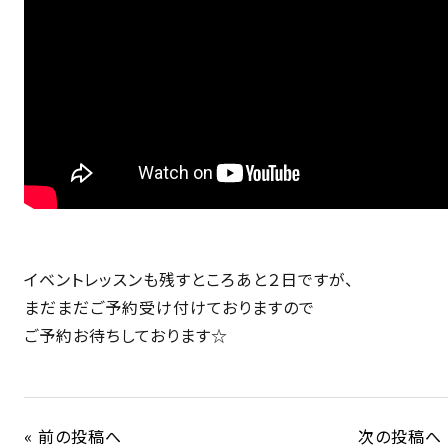
イベントレッスンも残すところあと２日ですが、
まだまだご予約受け付けておりますので
ご予約お待ちしております☆
« 前の投稿へ
次の投稿へ 