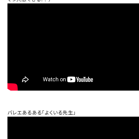
バレエあるある「よくいる先生」