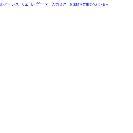
レグーテ
ルアドレス
入力ミス
リエ
兵庫県立芸術文化センター