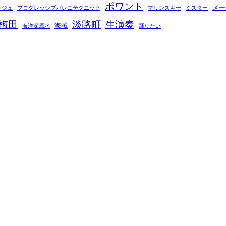
ポワント
メー
ンジュ
プログレッシブバレエテクニック
マリンスキー
ミスター
梅田
淡路町
生演奏
海賊
海洋深層水
踊りたい