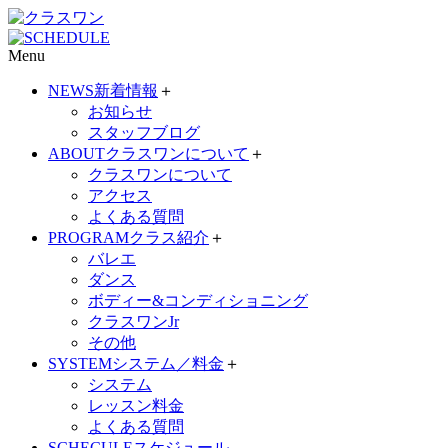
Menu
NEWS
新着情報
＋
お知らせ
スタッフブログ
ABOUT
クラスワンについて
＋
クラスワンについて
アクセス
よくある質問
PROGRAM
クラス紹介
＋
バレエ
ダンス
ボディー&コンディショニング
クラスワンJr
その他
SYSTEM
システム／料金
＋
システム
レッスン料金
よくある質問
SCHECULE
スケジュール