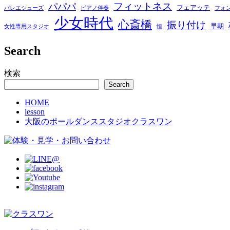
フィットネス
パパパ
フェアッテ
バレエシューズ
ピアノ伴奏
フォ
少女時代
心斎橋
振り付け
早朝
女性専用スタジオ
恒
Search
検索
Search
HOME
lesson
大阪のポールダンススタジオクラスワン