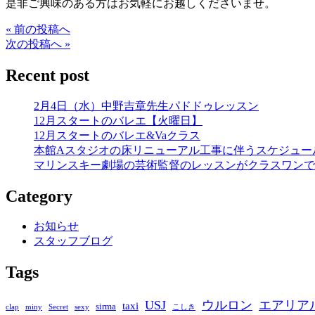
是非ご興味のある方はお気軽にお越しくださいませ。
« 前の投稿へ
次の投稿へ »
Recent post
2月4日（水）中野吉章先生パドドゥレッスン
12月スタートのバレエ【火曜日】
12月スタートのバレエ&Vaクラス
本館Aスタジオの床リニューアル工事に伴うスケジュー
マリンスキー劇場の芸術監督のレッスンがクラスワンで
Category
お知らせ
スタッフブログ
Tags
USJ
ウルロン
エアリア
taxi
sirma
clap
miny
Secret
sexy
こしき