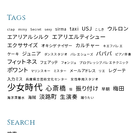
Tags
USJ
ウルロン
taxi
sirma
clap
miny
Secret
sexy
こしき
エアリエルティシュー
エアリアルシルク
エクササイズ
カルチャー
オキシゲナイザー
キエフバレエ
パパパ
ジュニア
ケーキ
ダンススタジオ
バレエシューズ
ピアノ伴奏
フィットネス
フェアッテ
フォンジュ
プログレッシブバレエテクニック
ポワント
レグーテ
メールアドレス
マリンスキー
ミスター
リエ
入力ミス
兵庫県立芸術文化センター
女性専用スタジオ
少女時代
心斎橋
振り付け
梅田
早朝
恒
淡路町
生演奏
海賊
海洋深層水
踊りたい
Search